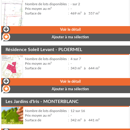
Nombre de lots disponibles
:
- sur 2
Prix moyen au m²
:
-
Surface de
:
469 m²
à
557 m²
Voir le détail
Ajouter à ma sélection
Résidence Soleil Levant - PLOERMEL
Nombre de lots disponibles
:
4 sur 7
Prix moyen au m²
:
-
Surface de
:
343 m²
à
644 m²
Voir le détail
Ajouter à ma sélection
Les Jardins d'Iris - MONTERBLANC
Nombre de lots disponibles
:
12 sur 16
Prix moyen au m²
:
-
Surface de
:
342 m²
à
441 m²