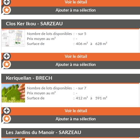
Voir le détail
Ajouter à ma sélection
Clos Ker Ikou - SARZEAU
Nombre de lots disponibles
:
- sur 5
Prix moyen au m²
:
-
Surface de
:
406 m²
à
628 m²
Voir le détail
Ajouter à ma sélection
Keriquellan - BRECH
Nombre de lots disponibles
:
- sur 7
Prix moyen au m²
:
-
Surface de
:
412 m²
à
591 m²
Voir le détail
Ajouter à ma sélection
Les Jardins du Manoir - SARZEAU