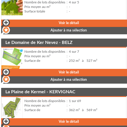
Nombre de lots disponibles
:
4 sur 5
Prix moyen au m²
:
-
Surface totale
:
-
Voir le détail
Ajouter à ma sélection
Le Domaine de Ker Nevez - BELZ
Nombre de lots disponibles
:
4 sur 7
Prix moyen au m²
:
-
Surface de
:
252 m²
à
527 m²
Voir le détail
Ajouter à ma sélection
La Plaine de Kermel - KERVIGNAC
Nombre de lots disponibles
:
1 sur 69
Prix moyen au m²
:
-
Surface de
:
362 m²
à
569 m²
Voir le détail