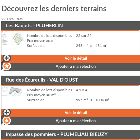
Découvrez les derniers terrains
298 résultats
Les Baujets - PLUHERLIN
Nombre de lots disponibles
:
22 sur 25
Prix moyen au m²
:
-
Surface de
:
248 m²
à
431 m²
Voir le détail
Ajouter à ma sélection
Rue des Écureuils - VAL D'OUST
Nombre de lots disponibles
:
4 sur 4
Prix moyen au m²
:
-
Surface de
:
595 m²
à
1036 m²
Voir le détail
Ajouter à ma sélection
impasse des pommiers - PLUMELIAU BIEUZY