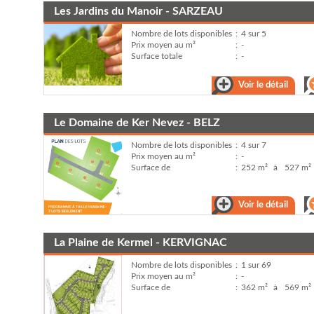
Les Jardins du Manoir - SARZEAU
Nombre de lots disponibles
:
4 sur 5
Prix moyen au m²
:
-
Surface totale
:
-
Voir le détail
Le Domaine de Ker Nevez - BELZ
Nombre de lots disponibles
:
4 sur 7
Prix moyen au m²
:
-
Surface de
:
252 m²
à
527 m²
Voir le détail
La Plaine de Kermel - KERVIGNAC
Nombre de lots disponibles
:
1 sur 69
Prix moyen au m²
:
-
Surface de
:
362 m²
à
569 m²