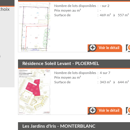
Nombre de lots disponibles
:
- sur 2
choix
Prix moyen au m²
:
-
Surface de
:
469 m²
à
557 m²
Voir le détail
Résidence Soleil Levant - PLOERMEL
Nombre de lots disponibles
:
4 sur 7
Prix moyen au m²
:
-
Surface de
:
343 m²
à
644 m²
Voir le détail
Les Jardins d'Iris - MONTERBLANC