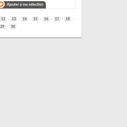
Ajouter à ma sélection
12
-
13
-
14
-
15
-
16
-
17
-
18
-
29
-
30