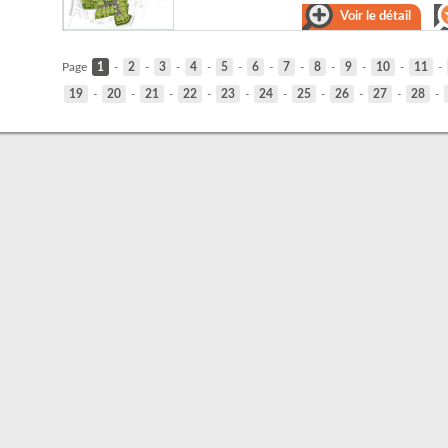
Voir le détail
Page
1
-
2
-
3
-
4
-
5
-
6
-
7
-
8
-
9
-
10
-
11
-
19
-
20
-
21
-
22
-
23
-
24
-
25
-
26
-
27
-
28
-