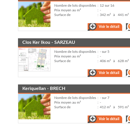
Nombre de lots disponibles
:
12 sur 16
Prix moyen au m²
:
-
Surface de
:
342 m²
à
441 m²
Voir le détail
Clos Ker Ikou - SARZEAU
Nombre de lots disponibles
:
- sur 5
Prix moyen au m²
:
-
Surface de
:
406 m²
à
628 m²
Voir le détail
Keriquellan - BRECH
Nombre de lots disponibles
:
- sur 7
Prix moyen au m²
:
-
Surface de
:
412 m²
à
591 m²
Voir le détail