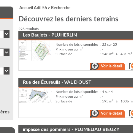
Accueil Adil 56
>
Recherche
Découvrez les derniers terrains
298 résultats
Les Baujets - PLUHERLIN
Nombre de lots disponibles
:
22 sur 25
Prix moyen au m²
:
-
Surface de
:
248 m²
à
431 m²
Voir le détail
Rue des Écureuils - VAL D'OUST
Nombre de lots disponibles
:
4 sur 4
Prix moyen au m²
:
-
Surface de
:
595 m²
à
1036 m
tères
Voir le détail
impasse des pommiers - PLUMELIAU BIEUZY